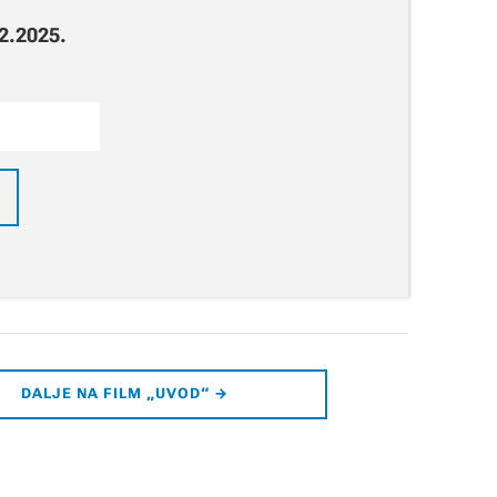
12.2025.
DALJE NA FILM „UVOD“ →