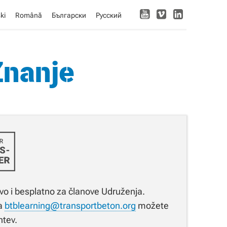
ki
Română
Български
Русский
Znanje
ivo i besplatno za članove Udruženja.
na
btblearning@transportbeton.org
možete
htev.