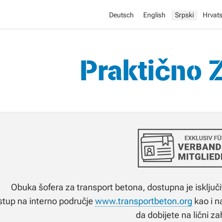
Deutsch
English
Srpski
Hrvats
Praktično 
Obuka šofera za transport betona, dostupna je isključ
stup na interno područje
www.transportbeton.org
kao i 
da dobijete na lični za