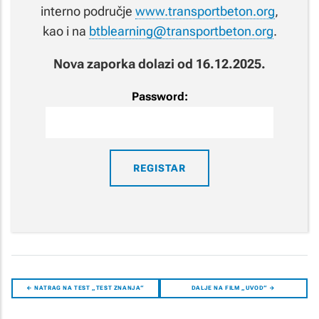
interno područje
www.transportbeton.org
,
kao i na
btblearning@transportbeton.org
.
Nova zaporka dolazi od 16.12.2025.
Password:
← NATRAG NA TEST „TEST ZNANJA“
DALJE NA FILM „UVOD“ →