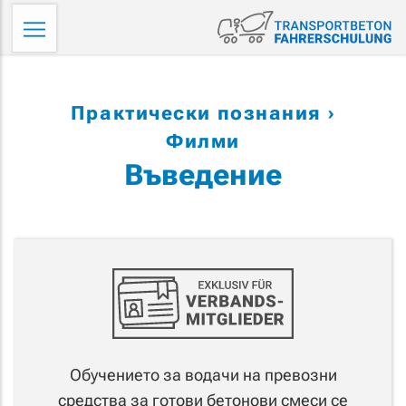
Skip
Tr
to
Fa
content
Практически познания
Филми
Въведение
Обучението за водачи на превозни
средства за готови бетонови смеси се