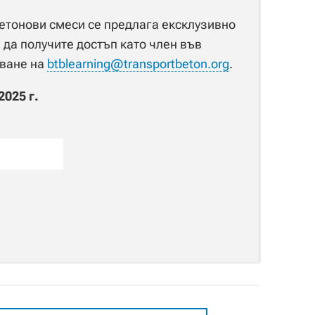
бетонови смеси се предлага ексклузивно
 да получите достъп като член във
кване на
btblearning@transportbeton.org
.
2025 г.