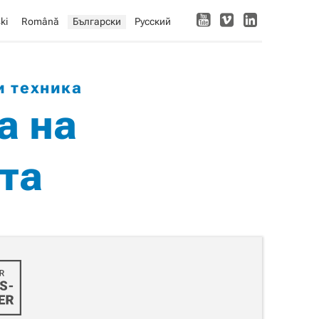
ki
Română
Български
Русский
и техника
а на
та