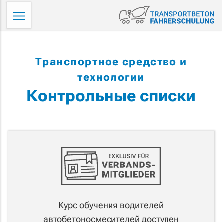
Skip
Tr
to
Fa
content
Транспортное средство и
технологии
Контрольные списки
Курс обучения водителей
автобетоносмесителей доступен